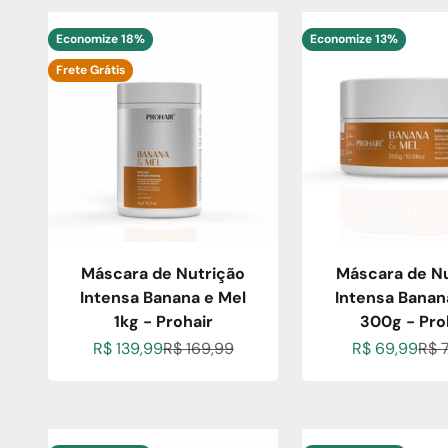
Economize 18%
Economize 13%
Frete Grátis
Máscara de Nutrição
Máscara de Nu
Intensa Banana e Mel
Intensa Banan
1kg - Prohair
300g - Pro
Preço promocional
Preço normal
Preço promo
Pre
R$ 139,99
R$ 169,99
R$ 69,99
R$ 