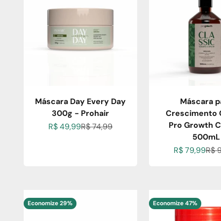
Máscara Day Every Day
Máscara p
300g - Prohair
Crescimento C
Pro Growth C
Preço promocional
Preço normal
R$ 49,99
R$ 74,99
500mL
Preço promo
Pre
R$ 79,99
R$ 
Economize 29%
Economize 47%