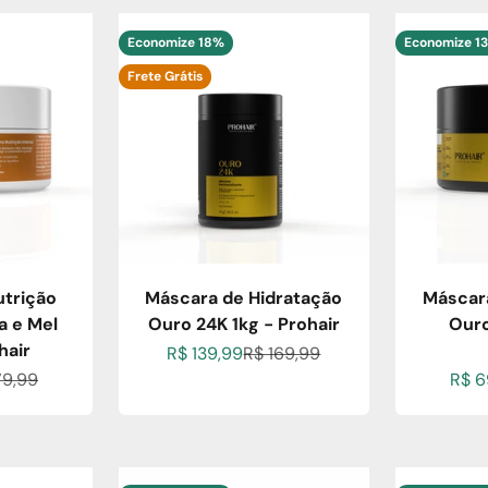
Economize 18%
Economize 1
Frete Grátis
trição
Máscara de Hidratação
Máscar
a e Mel
Ouro 24K 1kg - Prohair
Ouro
hair
Preço promocional
Preço normal
R$ 139,99
R$ 169,99
cional
ço normal
Preç
79,99
R$ 6