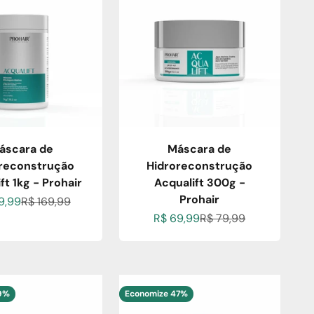
áscara de
Máscara de
reconstrução
Hidroreconstrução
ft 1kg - Prohair
Acqualift 300g -
Prohair
 promocional
Preço normal
9,99
R$ 169,99
Preço promocional
Preço normal
R$ 69,99
R$ 79,99
29%
Economize 47%