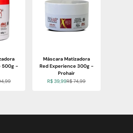
zadora
Máscara Matizadora
 500g -
Red Experience 300g -
Prohair
ional
ço normal
Preço promocional
Preço normal
94,99
R$ 39,99
R$ 74,99