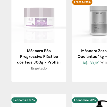
Frete Grátis
Máscara Pós
Máscara Zero
Progressiva Plástica
Quelantus 1kg -
dos Fios 300g - Prohair
Preço promoc
Pre
R$ 139,99
R$ 
Esgotado
Economize 33%
Economize 20%