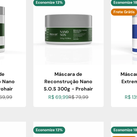
Economize 13%
Economize 1
Frete Grátis
de
Máscara de
Máscar
o Nano
Reconstrução Nano
Extre
rohair
S.O.S 300g - Prohair
ional
ço normal
Preço promocional
Preço normal
Preço
169,99
R$ 69,99
R$ 79,99
R$ 13
Economize 13%
Economize 1