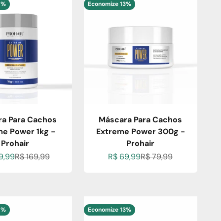
8%
Economize 13%
a Para Cachos
Máscara Para Cachos
me Power 1kg -
Extreme Power 300g -
Prohair
Prohair
 promocional
Preço normal
Preço promocional
Preço normal
9,99
R$ 169,99
R$ 69,99
R$ 79,99
8%
Economize 13%