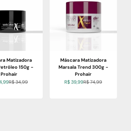
ra Matizadora
Máscara Matizadora
Petróleo 150g -
Marsala Trend 300g -
Prohair
Prohair
o promocional
Preço normal
Preço promocional
Preço normal
4,99
R$ 34,99
R$ 39,99
R$ 74,99