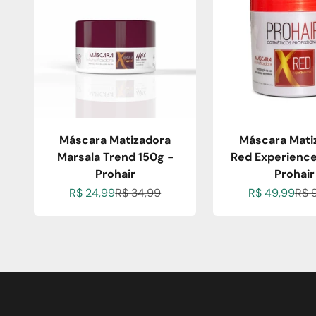
Máscara Matizadora
Máscara Mati
Marsala Trend 150g -
Red Experience
Prohair
Prohair
Preço promocional
Preço normal
Preço promoc
Pre
R$ 24,99
R$ 34,99
R$ 49,99
R$ 