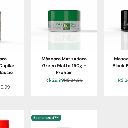
ara
Máscara Matizadora
Másca
apilar
Green Matte 150g -
Black 
lassic
Prohair
Preço promocional
Preço normal
Preç
R$ 29,99
R$ 34,99
R$ 2
cional
ço normal
99,99
Economize 47%