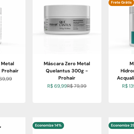
Frete Grátis
 Metal
Máscara Zero Metal
M
 Prohair
Quelantus 300g -
Hidro
Prohair
Acquali
ional
ço normal
169,99
Preço promocional
Preço normal
Preço
R$ 69,99
R$ 79,99
R$ 13
Economize 14%
Economize 