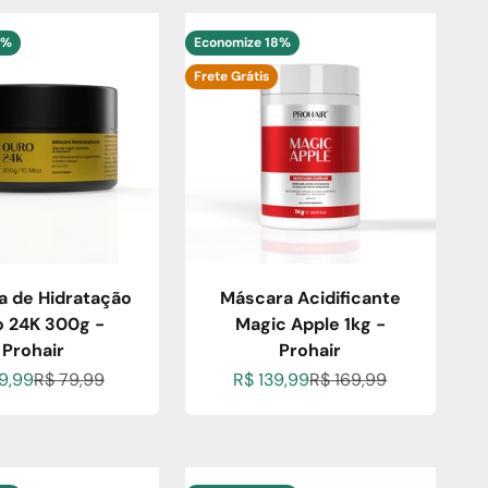
3%
Economize 18%
Frete Grátis
a de Hidratação
Máscara Acidificante
 24K 300g -
Magic Apple 1kg -
Prohair
Prohair
o promocional
Preço normal
Preço promocional
Preço normal
9,99
R$ 79,99
R$ 139,99
R$ 169,99