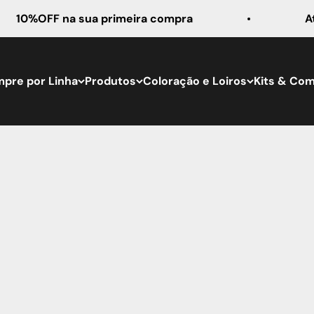
F na sua primeira compra
Até 5X se
pre por Linha
Produtos
Coloração e Loiros
Kits & Co