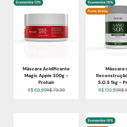
Economize 13%
Economize 18%
Frete Grátis
Máscara Acidificante
Máscara 
Magic Apple 300g -
Reconstruçã
Prohair
S.O.S 1kg - P
Preço promocional
Preço normal
Preço promoc
Pre
R$ 69,99
R$ 79,99
R$ 139,99
R$ 
Economize 18%