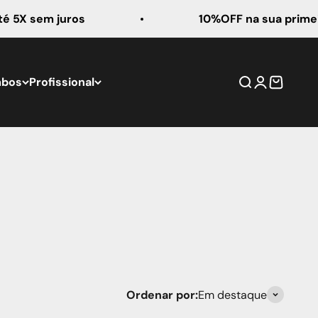
m juros
10%OFF na sua primeira comp
mbos
Profissional
Buscar
Entrar
Carrinho
Ordenar por:
Em destaque