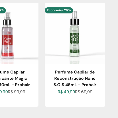
50%
Economize 29%
fume Capilar
Perfume Capilar de
ficante Magic
Reconstrução Nano
90mL - Prohair
S.O.S 45mL - Prohair
o promocional
Preço normal
Preço promocional
Preço normal
9,99
R$ 99,99
R$ 49,99
R$ 69,99