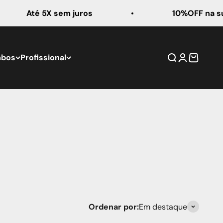
Até 5X sem juros
10%OFF na sua p
mbos
Profissional
Buscar
Entrar
Carrinho
Ordenar por:
Em destaque