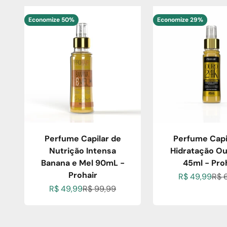
Economize 50%
Economize 29%
Perfume Capilar de
Perfume Capi
Nutrição Intensa
Hidratação Ou
Banana e Mel 90mL -
45ml - Pro
Prohair
Preço promoc
Pre
R$ 49,99
R$ 
Preço promocional
Preço normal
R$ 49,99
R$ 99,99