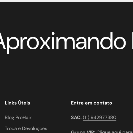
proximando P
Links Úteis
Entre em contato
Blog ProHair
SAC:
(11) 942977380
Troca e Devoluções
Grupo VIP:
Clique aqui para