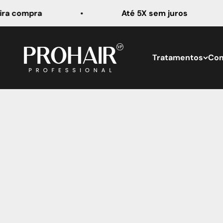
Pular para o conteúdo
compra
Até 5X sem juros
Prohair Professional
Tratamentos
Com