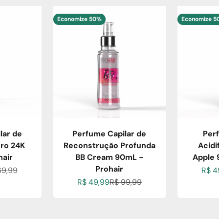
Economize 50%
Economize 
lar de
Perfume Capilar de
Per
ro 24K
Reconstrução Profunda
Acidi
hair
BB Cream 90mL -
Apple 
Prohair
ional
ço normal
Preç
69,99
R$ 4
Preço promocional
Preço normal
R$ 49,99
R$ 99,99