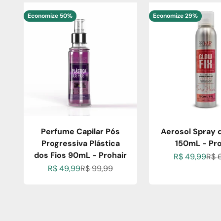
Economize 50%
Economize 29%
Perfume Capilar Pós
Aerosol Spray d
Progressiva Plástica
150mL - Pro
dos Fios 90mL - Prohair
Preço promoc
Pre
R$ 49,99
R$ 
Preço promocional
Preço normal
R$ 49,99
R$ 99,99