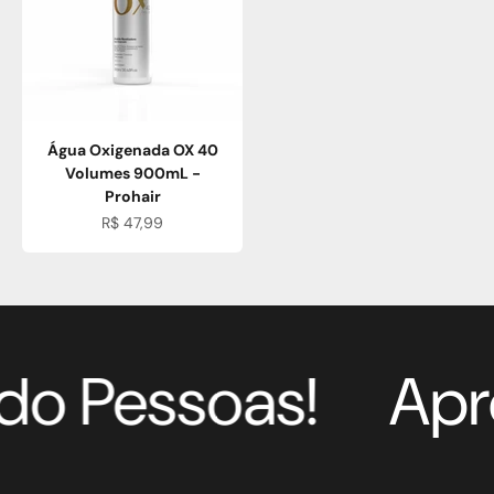
Água Oxigenada OX 40
Volumes 900mL -
Prohair
Preço promocional
R$ 47,99
o Pessoas!
Apr