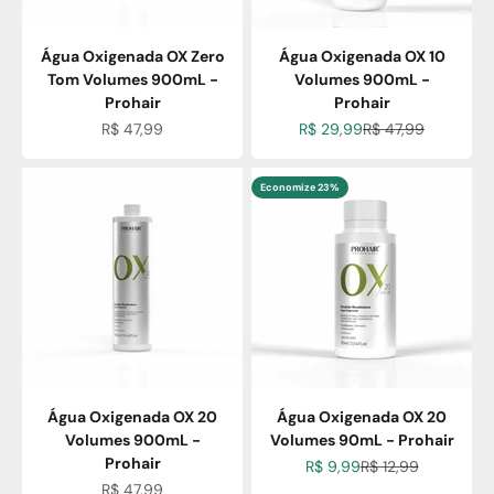
Água Oxigenada OX Zero
Água Oxigenada OX 10
Tom Volumes 900mL -
Volumes 900mL -
Prohair
Prohair
Preço promocional
Preço promocional
Preço normal
R$ 47,99
R$ 29,99
R$ 47,99
Economize 23%
Água Oxigenada OX 20
Água Oxigenada OX 20
Volumes 900mL -
Volumes 90mL - Prohair
Prohair
Preço promocional
Preço normal
R$ 9,99
R$ 12,99
Preço promocional
R$ 47,99