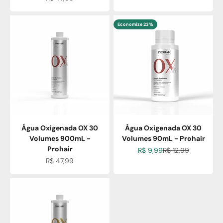
Economize 23%
Água Oxigenada OX 30
Água Oxigenada OX 30
Volumes 900mL -
Volumes 90mL - Prohair
Prohair
Preço promocional
Preço normal
R$ 9,99
R$ 12,99
Preço promocional
R$ 47,99